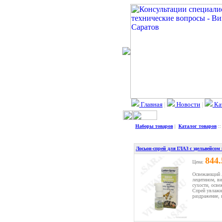
Главная
|
Новости
|
Ка
Наборы товаров
|
Каталог товаров
:
Лосьон-спрей для ГЛАЗ с эдельвейсо
844
Цена:
Освежающий ло
лецитином, ви
сухости, осве
Спрей увлажня
раздражение, 