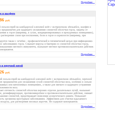
Подробнее...
ом и шалфеем
.86
руб.
лосьон-спрей на
швейцарской ключевой воде с экстрактами эдельвейса
, шалфея и
ы предназначен для щадящего увлажнения слизистой оболочки горла, защиты от
шения в горле (например, в сухих, кондиционированных и прокуренных помещениях),
и растворения слизи при воспалении, боли в горле и охриплости (например, при
дуется также с лечебно - профилактической и гигиенической целью при инфекционно-
х заболеваниях горла. Смывает вирусы и бактерии со слизистой оболочки горла,
повышению местного иммунитета, оказывает местное противовоспалительное действие.
онсервантов.
Подробнее...
м и перечной мятой
.26
руб.
й лосьон-спрей на
швейцарской ключевой воде с экстрактами эдельвейса, перечной
ея
предназначен для увлажнения сухой слизистой оболочки носа, особенно в сильно
ванных или натопленных помещениях, а также для мягкого и щадящего устранения
ложенности носа.
ет отечность слизистой оболочки верхних отделов дыхательных путей, оказывает
е, дезинфицирующее, противомикробное и противовоспалительное действие, снимает
ражение слизистой, предотвращает появление аллергического ринита. Повышает
ость организма простудным заболеваниям. Эффективен для очистки вдыхаемого
 воздуха, для растворения носовых корочек. Не содержит консервантов.
Подробнее...