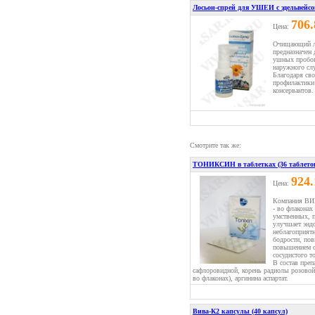
Лосьон-спрей для УШЕИ с эдельвейс
706
Цена:
Очищающий л
предназначен
ушных пробок
наружного сл
Благодаря св
профилактики 
консервантов.
Смотрите так же:
ТОНИКСИН в таблетках (36 таблето
924
Цена:
Компания ВИВ
- во флаконах
умственных, 
улучшает энд
неблагоприятн
бодрости, по
повышением с
сосудистого т
В состав преп
сафлоровидной, корень радиолы розовой (
во флаконах), аргинина аспартат.
Вива-К2 капсулы (40 капсул)