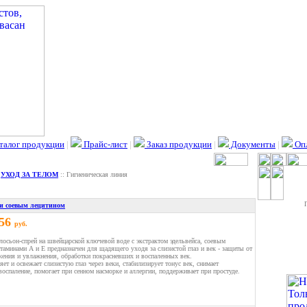
талог продукции
|
Прайс-лист
|
Заказ продукции
|
Документы
|
Опл
:
УХОД ЗА ТЕЛОМ
:: Гигиеническая линия
м и соевым лецитином
.56
руб.
сьон-спрей на швейцарской ключевой воде с экстрактом эдельвейса, соевым
таминами А и Е предназначен для щадящего уходя за слизистой глаз и век - защиты от
жения и увлажнения, обработки покрасневших и воспаленных век.
ет и освежает слизистую глаз через веки, стабилизирует тонус век, снимает
воспаление, помогает при сенном насморке и аллергии, поддерживает при простуде.