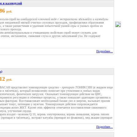
ом и календулой
.86
руб.
осьон-спрей на
швейцарской ключевой воде с экстрактами эдельвейса и календулы
 для ежедневной мягкой очистки слуховых проходов, профилактики образования
, а также размягчения и удаления избыточной ушной серы и ушных пробок из
ухового прохода.
оим антибактериальным и очищающим свойствам спрей может служить для
отитов, евстахиитов, снижения слуха и других заболеваний уха. Не содержит
Подробнее...
к)
.12
руб.
АСАН представляет тонизирующее средство -
препарат ТОНИКСИН
(в жидком виде
 и в таблетках), который великолепно помогает при утомлении и любых видах
психических, физических нагрузок. Оказывает тонизирующее действие на ЦНС,
окринную регуляцию и обменные процессы, а также повышает адаптацию организма к
ым факторам. Восстанавливает необходимый баланс сил и энергии, вызывает прилив
вышает тонус, потенцию у мужчин. Тонизирующее действие сопровождается
екреции желез ЖКТ. Кроме этих эффектов отмечается восстановление сниженного
онуса, улучшение сердца.
арата входит - коэнзим Q 10, корень элеутерококка, корень женьшеня, корень левзеи
препарат в таблетках), экстракт катуабы (препарат во флаконах), мед акации (препарат
Подробнее...