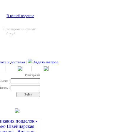
В вашей корзине
0
товаров на сумму
0 руб.
ата и доставка
|
Задать вопрос
Регистрация
Логин :
Пароль :