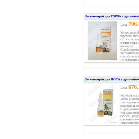
Лосьон-спрей для ГОРЛА с эдельвейс
706
Цена:
Увлажняющий 
перечной мят
сухости и пер
снятия отека 
насморке).
Спрей рекомен
воспалительны
способствует 
Не содержит к
Лосьон-спрей для НОСА с эдельвейсо
676
Цена:
Успокаивающи
мяты и шалф
кондициониро
насморка и за
Спрей уменьша
успокаивающе
сухость, разд
сопротивляем
загрязненного