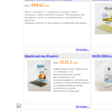
694.62
Цена:
руб.
Масло "нежирное" с экстрактом золотого проса,
биотином, панто-тенатом кальция, УФ-фильтром для
регулярного ухода за нормальными и поврежденными
волосами.
Защищает волосы от агрессивных воздействий окружающ..
Подробнее...
Вива-К2 капсулы (40 капсул)
КОЛЕСТИНА в ка
1132.2
Цена:
руб.
Эффективная БАД с комплексом
2-х витаминов: К2
(пренилменахинон группы
филлохинонов) и Д3
(холекальциферол), натуральным
льняным и подсолнечным маслом
для профилактики развития
остеопороза и рахита.
Препятствует вымывани..
Подробнее...