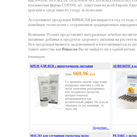
как SWISSCAPS AG, Dr. DUENNER AG, INTRACOSMED AG, 
итальянская фирма COSVAL srl., известная во всей Европе бл
краскам и средствам по уходу за волосами.
Ассортимент продукции ВИВАСАН расширяется год от года, пр
новейшие технологии с сохранением традиционных народных
Компания Vivasan представляет натуральные лечебно-космети
активные добавки и продукты здорового питания на раститель
Вся продукция является эксклюзивной и изготавливается из н
такого качества как
Вивасан
Вы не найдёте ни в одной аптеке.
Рекомендуем:
КРЕМ ДЛЯ ВЕН с виноградными листьями
АГЛИОКРАТ в кап
660.96
Цена:
руб.
Со временем многие люди (чаще
женщины) замечают у себя на
ногах появление расширенных
вен, сосудистых звездочек,
которые поначалу
воспринимаются как
косметический дефект. Но если не
обращать на это внимания, то
через нек..
Подробнее...
МАСЛО для улучшения структуры волос
РЕЛАКС с экстра