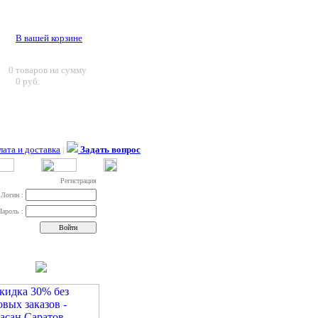
В вашей корзине
0
товаров на сумму
0 руб.
ата и доставка
|
Задать вопрос
Регистрация
Логин :
Пароль :