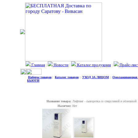
Главная
|
Новости
|
Каталог продукции
|
Прайс-лис
Наборы товаров
|
Каталог товаров
::
УХОД ЗА ЛИЦОМ
::
Омолаживающая
БЬЮТИ
Название товара:
Лифтинг - сыворотка со спирулиной и облепихой
Наличие:
Нет