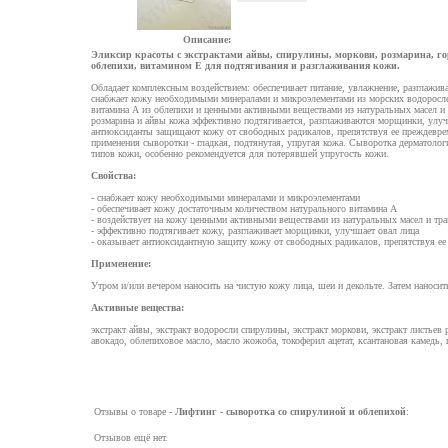
Описание:
Эликсир красоты с экстрактами айвы, спирулины, моркови, розмарина, го
облепихи, витамином Е для подтягивания и разглаживания кожи.
Обладает комплексным воздействием: обеспечивает питание, увлажнение, разглажив
снабжает кожу необходимыми минералами и микроэлементами из морских водоросле
витамина А из облепихи и ценными активными веществами из натуральных масел и т
розмарина и айвы кожа эффективно подтягивается, разглаживаются морщинки, улуч
антиоксиданты защищают кожу от свободных радикалов, препятствуя ее преждевре
применения сыворотки - гладкая, подтянутая, упругая кожа. Сыворотка дерматолог
типов кожи, особенно рекомендуется для потерявшей упругость кожи.
Свойства:
- снабжает кожу необходимыми минералами и микроэлементами
- обеспечивает кожу достаточным количеством натурального витамина А
- воздействует на кожу ценными активными веществами из натуральных масел и тр
- эффективно подтягивает кожу, разглаживает морщинки, улучшает овал лица
- оказывает антиоксидантную защиту кожу от свободных радикалов, препятствуя е
Применение:
Утром и/или вечером наносить на чистую кожу лица, шеи и декольте. Затем наносит
Активные вещества:
экстракт айвы, экстракт водоросли спирулины, экстракт моркови, экстракт листьев 
авокадо, облепиховое масло, масло жожоба, токоферил ацетат, ксантановая камедь, 
Отзывы о товаре -
Лифтинг - сыворотка со спирулиной и облепихой
:
Отзывов ещё нет.