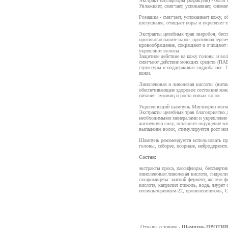
Экстракт пассифлоры (маракуйи) - богат
Увлажняет, смягчает, успокаивает, снима
Ромашка - смягчает, успокаивает кожу, 
шелушение, очищает поры и укрепляет тк
Экстракты целебных трав зверобоя, бесс
противовоспалительное, противоаллергич
кровообращение, сокращают и очищают п
укрепляют волосы.
Защитное действие на кожу головы и во
смягчают действие моющих средств (ПАВ
структуры и поддерживая гидробаланс. П
кожи.
Линоленовая и линолевая кислоты (вита
обеспечивающие здоровое состояние кожи
питания луковиц и роста новых волос.
Укрепляющий шампунь Миглиорин мягко 
Экстракты целебных трав благоприятно д
необходимыми минералами и укрепление к
жизненную силу, оставляет ощущение ком
выпадение волос, стимулируется рост но
Шампунь рекомендуется использовать пр
головы, себорее, псориазе, нейродермите
Состав:
экстракты проса, пассифлоры, бессмертн
линоленовая/линолевая кислота, гидроли
сахаромицеты: магний фермент, железо ф
кислота, каприлил гликоль, вода, лаурет
поликватериниум-22, пропиленгликоль, C
Отзывы о товаре -
Шампунь ПРОТИ