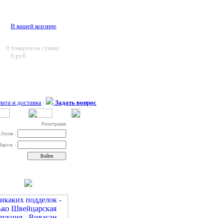
В вашей корзине
0
товаров на сумму
0 руб.
ата и доставка
|
Задать вопрос
Регистрация
Логин :
Пароль :