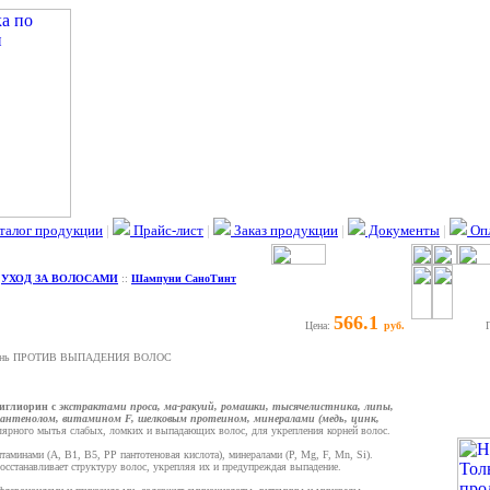
талог продукции
|
Прайс-лист
|
Заказ продукции
|
Документы
|
Опл
:
УХОД ЗА ВОЛОСАМИ
::
Шампуни СаноТинт
566.1
Цена:
руб.
унь ПРОТИВ ВЫПАДЕНИЯ ВОЛОС
иглиорин с
экстрактами проса, ма-ракуий, ромашки, тысячелистника, липы,
 пантенолом, витамином F, шелковым протеином, минералами (медь, цинк,
лярного мытья слабых, ломких и выпадающих волос, для укрепления корней волос.
таминами (А, В1, В5, РР пантотеновая кислота), минералами (Р, Mg, F, Mn, Si).
осстанавливает структуру волос, укрепляя их и предупреждая выпадение.