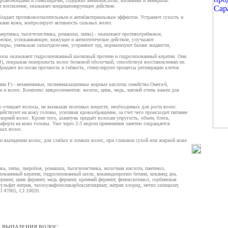
 флавоноидами и гликозида-ми, содержит аминокислоты, витамины и минералы.
ет воспаление, оказывает кондиционирующее действие.
обладает противовоспалительным и антибактериальным эффектом. Устраняет сухость и
ани кожи, контролирует активность сальных желез.
мертника, тысячелистника, ромашки, липы) - оказывают противогрибковое,
еское, успокаивающее, вяжущее и антисептическое действие, улучшают
оры, уменьшая салоотделе-ние, устраняют зуд, нормализуют баланс жидкости,
лосы оказывают гидролизованный шелковый протеин и гидролизованный кератин. Они
), покрывая поверхность волос белковой оболочкой, способствуя восстановлению их
ридают во-лосам прочность и гибкость, стимулируют процессы регенерации клеток
мин F) - незаменимые, полиненасыщенные жирные кислоты семейства Омега-6,
 и волос. Комплекс микроэлементов: железо, цинк, медь, магний очень важен для
очищает волосы, не вымывая полезных веществ, необходимых для роста волос.
ействуют на кожу головы, усиливая кровообращение, за счет чего происходит питание
орней волос. Кроме того, шампунь придаёт волосам упругость, объем, блеск,
форта на коже головы. Уже через 2-3 недели применения заметно сокращается
вых волос.
и выпадении волос, для слабых и ломких волос, при слишком сухой или жирной коже
.
ика, липы, зверобоя, ромашки, тысячелистника, молочная кислота, пантенол,
зованнный кератин, гидролизованный шелк, кокамидопропил бетаин, кокамид деа,
ермент, цинк фермент, медь фермент, кремний фермент, феноксиэтанол, сорбиновая
 сульфат натрия, таллоуамфополикарбоксиглицинат, натрия хлорид, метил салицилат,
I 47005, CI 10020.
В ВЫПАДЕНИЯ ВОЛОС
: