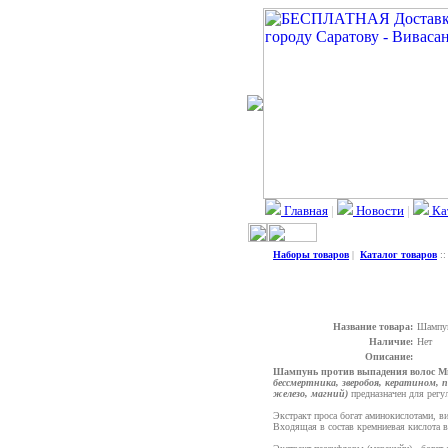
Главная
|
Новости
|
Ка
Наборы товаров
|
Каталог товаров
:
Название товара:
Шамп
Наличие:
Нет
Описание:
Шампунь против выпадения волос М
бессмертника, зверобоя, кератином,
железо, магний)
предназначен для регу
Экстракт проса богат аминокислотами, ви
Входящая в состав кремниевая кислота в