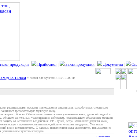
талог продукции
|
Прайс-лист
|
Заказ продукции
|
Документы
|
Опл
:
УХОД ЗА ТЕЛОМ
:: Линия для мужчин ВИВА-БЬЮТИ
нными растительными маслами, минералами и витаминами, разработанная специально
 и защищает требовательную мужскую кожу.
яя жирного блеска. Обеспечивает моментальное увлажнение кожи, делая её гладкой и
жу, обладает длительным увлажняющим действием, предотвращает образование морщин
ет защиту от негативного воздействия УФ - лучей, ветра. Уменьшает дефекты кожи,
покаивающее и противовоспалительное действие, очищает эпидермис. Уже после
вежий вид и шелковистость. С каждым применением кожа укрепляется, повышается ее
я удивительное чувство комфорта.
Подробнее...