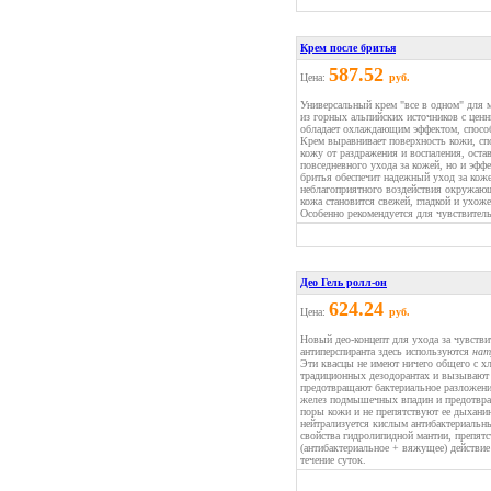
Крем после бритья
587.52
Цена:
руб.
Универсальный крем "все в одном" для м
из горных альпийских источников с цен
обладает охлаждающим эффектом, способ
Крем выравнивает поверхность кожи, сп
кожу от раздражения и воспаления, оста
повседневного ухода за кожей, но и эф
бритья обеспечит надежный уход за коже
неблагоприятного воздействия окружающ
кожа становится свежей, гладкой и ухож
Особенно рекомендуется для чувствител
Део Гель ролл-он
624.24
Цена:
руб.
Новый део-концепт для ухода за чувстви
антиперспиранта здесь используются
нат
Эти квасцы не имеют ничего общего с х
традиционных дезодорантах и вызывают 
предотвращают бактериальное разложени
желез подмышечных впадин и предотвращ
поры кожи и не препятствуют ее дыхани
нейтрализуется кислым антибактериальн
свойства гидролипидной мантии, препят
(антибактериальное + вяжущее) действие 
течение суток.