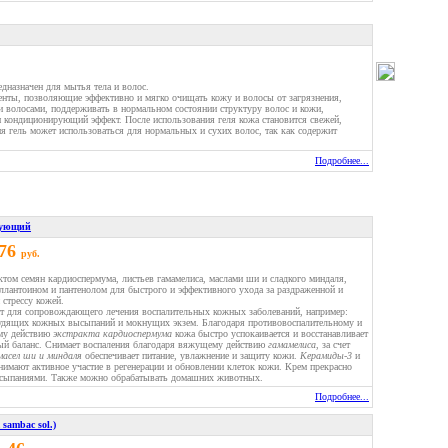
дназначен для мытья тела и волос.
енты, позволяющие эффективно и мягко очищать кожу и волосы от загрязнения,
и волосами, поддерживать в нормальном состоянии структуру волос и кожи,
кондиционирующий эффект. После использования геля кожа становится свежей,
я гель может использоваться для нормальных и сухих волос, так как содержит
Подробнее...
ующий
.76
руб.
ктом семян кардиоспермума, листьев гамамелиса, маслами ши и сладкого миндаля,
ллантоином и пантенолом для быстрого и эффективного ухода за раздраженной и
стрессу кожей.
т для сопровождающего лечения воспалительных кожных заболеваний, например:
зудящих кожных высыпаний и мокнущих экзем. Благодаря противовоспалительному и
му действию
экстракта кардиоспермума
кожа быстро успокаивается и восстанавливает
ый баланс. Снимает воспаления благодаря вяжущему действию
гамамелиса
, за счет
масел ши и миндаля
обеспечивает питание, увлажнение и защиту кожи.
Керамиды-3
и
имают активное участие в регенерации и обновлении клеток кожи. Крем прекрасно
высыпаниями. Также можно обрабатывать домашних животных.
Подробнее...
ambac sol.)