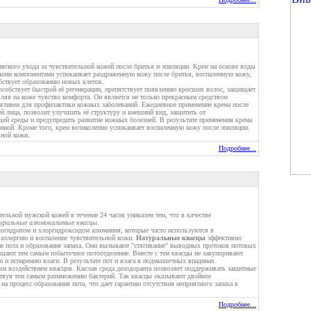
ягкого ухода за чувствительной кожей после бритья и эпиляции. Крем на основе воды
ными компонентами успокаивает раздраженную кожу после бритья, воспаленную кожу,
ствует образованию новых клеток.
особствует быстрой её регенерации, препятствует появлению вросших волос, защищает
вляя на коже чувство комфорта. Он является не только прекрасным средством
фективен для профилактики кожных заболеваний. Ежедневное применение крема после
й лица, позволит улучшить её структуру и внешний вид, защитить от
ей среды и предупредить развитие кожных болезней. В результате применения крема
енной. Кроме того, крем великолепно успокаивает воспаленную кожу после эпиляции.
ьной кожи.
Подробнее...
тельной мужской кожей в течение 24 часов уникален тем, что в качестве
уральные алюмокалиевые квасцы
.
логидратом и хлоргидроксидом алюминия, которые часто используются в
аллергию и воспаление чувствительной кожи.
Натуральные квасцы
эффективно
е пота и образование запаха. Они вызывают "стягивание" выводных протоков потовых
ают тем самым избыточное потоотделение. Вместе с тем квасцы не закупоривают
ю и испарению влаги. В результате пот и влага в подмышечных впадинах
ым воздействием квасцов. Кислая среда дезодоранта позволяет поддерживать защитные
ствуя тем самым размножению бактерий. Так квасцы оказывают двойное
на процесс образования пота, что дает гарантию отсутствия неприятного запаха в
Подробнее...