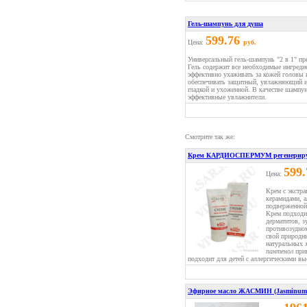
Гель-шампунь для душа
599.76
Цена:
руб.
Универсальный гель-шампунь "2 в 1" пре
Гель содержит все необходимые ингреди
эффективно ухаживать за кожей головы 
обеспечивать защитный, увлажняющий и 
гладкой и ухоженной. В качестве шампун
эффективные увлажнители.
Смотрите так же:
Крем КАРДИОСПЕРМУМ регенерир
599
Цена:
Крем с экстра
керамидами, а
подверженной 
Крем подходи
дерматитов, 
противозудно
свой природн
натуральных
пантенол
прин
подходит для детей с аллергическими 
Эфирное масло ЖАСМИН (Jasminum s