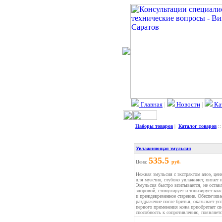
Главная
|
Новости
|
Ка
Наборы товаров
|
Каталог товаров
:
Увлажняющая эмульсия
535.5
Цена:
руб.
Нежная эмульсия с экстрактом алоэ, це
для мужчин, глубоко увлажняет, питает
Эмульсия быстро впитывается, не оставл
здоровой, стимулирует и тонизирует ко
и преждевременное старение. Обеспечива
раздражение после бритья, оказывает ус
первого применения кожа приобретает с
способность к сопротивлению, появляетс