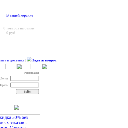
В вашей корзине
0
товаров на сумму
0 руб.
ата и доставка
|
Задать вопрос
Регистрация
Логин :
Пароль :