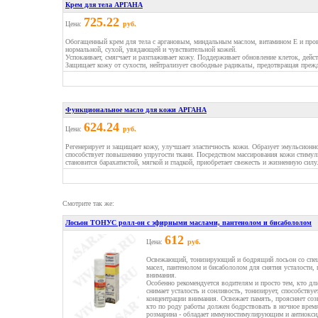
Крем для тела АРГАНА
725.22
Цена:
руб.
Обогащенный крем для тела с аргановым, миндальным маслом, витамином Е и про
нормальной, сухой, увядающей и чувствительной кожей.
Успокаивает, смягчает и разглаживает кожу. Поддерживает обновление клеток, дейс
Защищает кожу от сухости, нейтрализует свободные радикалы, предотвращая прежд
Функциональное масло для кожи АРГАНА
624.24
Цена:
руб.
Регенерирует и защищает кожу, улучшает эластичность кожи. Образует эмульсионн
способствует повышению упругости ткани. Посредством массирования кожи стиму
становится барахатистой, мягкой и гладкой, приобретает свежесть и жизненную силу
Смотрите так же:
Лосьон ТОНУС ролл-он с эфирными маслами, пантенолом и бисабололом
612
Цена:
руб.
Освежающий, тонизирующий и бодрящий лосьон со спец
масел, пантенолом и бисабололом для снятия усталости,
внимания.
Особенно рекомендуется водителям и просто тем, кто дли
снимает усталость и сонливость, тонизирует, способству
концентрации внимания. Освежает память, проясняет созн
кто по роду работы должен бодрствовать в ночное врем
розмарина - обладает иммуностимулирующим и антиокси