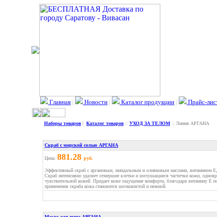
Главная
|
Новости
|
Каталог продукции
|
Прайс-лис
Наборы товаров
|
Каталог товаров
::
УХОД ЗА ТЕЛОМ
:: Линия АРГАНА
Скраб с морской солью АРГАНА
881.28
Цена:
руб.
Эффективный скраб с аргановым, миндальным и оливковым маслами, витамином Е,
Скраб интенсивно удаляет отмершие клетки и шелушащиеся частички кожи, одновр
чувствительной кожей. Придает коже ощущение комфорта, благодаря витамину Е п
применения скраба кожа становится шелковистой и нежной.
Масло для душа АРГАНА