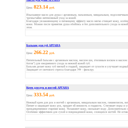
823.14
Цена:
руб.
Изысканное масло для душа с аргановым, пальмовым, миндальным, подсолнечным 
чрезвычайно интенсивный уход за кожей.
Благодаря увлажняющему и питающему эффекту масло мягко очищает кожу, особен
кожи. Можно после принятия душа обойтись и без дополнительного ухода за кожей
этом.
Бальзам для губ АРГАНА
266.22
Цена:
руб.
Питательный бальзам с аргановым маслом, маслом ши, пчелиным воском и маслом к
богов") для ежедневного ухода за нежной кожей губ.
Бальзам делает кожу губ мягкой и гладкой, защищает от сухости и улучшает водны
Защищает от светового стресса благодаря УФ - фильтру.
Крем для рук и ногтей АРГАНА
333.54
Цена:
руб.
Нежный крем для рук и ногтей с аргановым, миндальным маслом, гамамелисом, ви
Питает и защищает кожу рук, придает ей нежность и гладкость. Стягивает поры и 
преждевременное старение кожи. Увлажняет кожу, связывает воду. Дополнительно о
Особенно эффективен для сухой и поврежденной кожи, слоящихся ногтей. Не остав