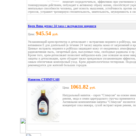
помогает сосредоточиться, эффективно при умственном 
тонизирующим действием, побуждает к активному образу жизни, способствует укр
ментальные способности человека, дает ясность мышления, устойчивость против си
стрессов, устраняет чрезмерную стеснительность, мнительность, неуверенность в св
Крем Вива детокс 24 часа с экстрактом моринги
945.54
Цена:
руб.
Увлажняющий крем-протектор и детоксикант с экстрактами моринги и ройбуша, мас
витамином Е для длительной (в течение 24 часов) защиты кожи от загрязнений и 
Ценные экстракты моринги и ройбуша защищают кожу от ежедневных атмосферных 
радиоактивная пыль, сигаретный дым, выхлопные газы, свободные радикалы и пр.)
Кроме того, крем-детоксикант позволяет нейтрализо-вать уже осевшие на коже ми
защиты и детоксикации, крем обладает также прекрасным увлажняющим эффектом,
самым обеспечивая комплексный уход. Крем дерматологически тестирован. Подходи
рекомендуется для жителей больших городов.
Напиток СТИМУСАН
1061.82
Цена:
руб.
Натуральный напиток - сироп "Стимусан" на основе инжи
ревеня, меда и семян цареградского стручка применяетс
Активными компонентами напитка "Стимусан" являются: 
концентрат сока инжира, сухой экстракт корня ревеня, п