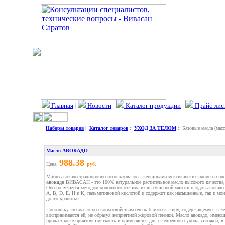
Главная
|
Новости
|
Каталог продукции
|
Прайс-лис
Наборы товаров
|
Каталог товаров
::
УХОД ЗА ТЕЛОМ
:: Базовые масла (мас
Масло АВОКАДО
988.38
Цена:
руб.
Масло авокадо традиционно использовалось женщинами мексиканских племен и пл
авокадо
ВИВАСАН - это 100% натуральное растительное масло высокого качества, 
Оно получается методом холодного отжима из высушенной мякоти плодов авокадо 
А, В, D, Е, Н и К, пальмитиновой кислотой и содержит как насыщенные, так и м
долго храниться.
Поскольку это масло по своим свойствам очень близко к жиру, содержащемуся в ч
воспринимается ей, не образуя неприятной жировой пленки. Масло авокадо, имею
придает коже приятную мягкость и применяется для ежедневного ухода за кожей, 