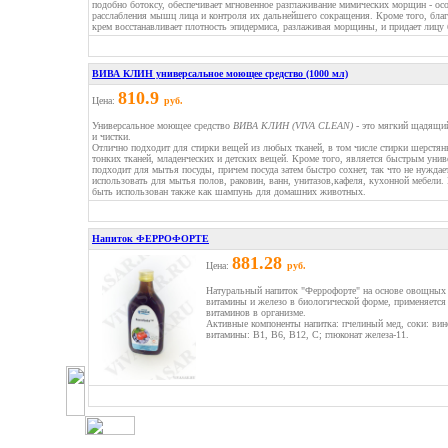
подобно ботоксу, обеспечивает мгновенное разглаживание мимических морщин - особе
расслабления мышц лица и контроля их дальнейшего сокращения. Кроме того, благ
крем восстанавливает плотность эпидермиса, разлаживая морщины, и придает лицу 
ВИВА КЛИН универсальное моющее средство (1000 мл)
810.9
Цена:
руб.
Универсальное моющее средство
ВИВА КЛИН (VIVA CLEAN)
- это мягкий щадящий
и чистки.
Отлично подходит для стирки вещей из любых тканей, в том числе стирки шерстян
тонких тканей, младенческих и детских вещей. Кроме того, является быстрым уни
подходит для мытья посуды, причем посуда затем быстро сохнет, так что не нужда
использовать для мытья полов, раковин, ванн, унитазов,кафеля, кухонной мебел
быть использован также как шампунь для домашних животных.
Напиток ФЕРРОФОРТЕ
881.28
Цена:
руб.
Натуральный напиток "Феррофорте" на основе овощных 
витамины и железо в биологической форме, применяется
витаминов в организме.
Активные компоненты напитка: пчелиный мед, соки: вин
витамины: В1, В6, В12, С; глюконат железа-11.