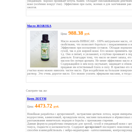
увядающей. Хорошо проникает вглубь тканей. Обладает омолаживающим действием
коже (особенно вокруг глаз). Эффективно при сыпи, экземах и для залечивания р
ожогов.
Масло ЖОЖОБА
988.38
Цена:
руб.
Масло жожоба ВИВАСАН - 100% натуральное масло, от
свойствами, что позволяет бороться с покраснениями и 
Эффективно при воспалении суставов. Обладая нормали
сухой, так и для жирной кожи. Его можно применять при
т.д. Оно и питает, и увлажняет, и глубоко проникает в п
декольте. Благодаря тому, что масло не имеет запаха, 
маслом без потери аромата. Не менее эффективно масло 
Содержащийся в нем воск окутывает, защищает и обновл
придавая им естественный блеск и силу. В практике его 
участки кожи можно наносить чистое масло. При воздействии на большие поверхно
раствор. Это очень дорогое масло. Его можно усилить эфирными маслами, и тогда 
Смотрите так же:
Крем ЛОТУМ
4473.72
Цена:
руб.
Новейшая разработка с аргирелином®, экстрактами цветков лотоса, корня императ
водорослями, камнеломкой, ирландским мхом, маслами пальмовым и абрикосовых 
разглаживания мимических морщин и борьбы с признаками старения.
Данная формула разработана специально для зрелой, сухой и увядающей кожи с це
тонуса, гладкости и шелковистости. Содержит
аргирелин®
последнего поколения (
способен взаимодействовать с нейро-медиаторами - катехоламинами, контролиру