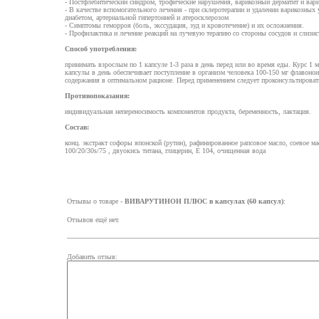
- Постфлебитический синдром, трофические нарушения, варикозный дерматит и вар
- В качестве вспомогательного лечения - при склеротерапии и удалении варикозных
диабетом, артериальной гипертонией и атеросклерозом
- Симптомы геморроя (боль, экссудация, зуд и кровотечение) и их осложнения.
- Профилактика и лечение реакций на лучевую терапию со стороны сосудов и слизи
Способ употребления:
принимать взрослым по 1 капсуле 1-3 раза в день перед или во время еды. Курс 1 
капсулы в день обеспечивает поступление в организм человека 100-150 мг флавонои
содержания в оптимальном рационе. Перед применением следует проконсультироват
Противопоказания:
индивидуальная непереносимость компонентов продукта, беременность, лактация.
Состав:
конц. экстракт софоры японской (рутин), рафинированное рапсовое масло, соевое ма
100/20/30s/75 , двуокись титана, глицерин, Е 104, очищенная вода
Отзывы о товаре -
ВИВАРУТИНОН ПЛЮС в капсулах (60 капсул)
:
Отзывов ещё нет.
Добавить отзыв: