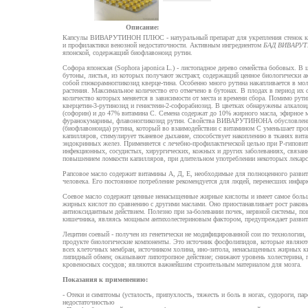
Описание:
Капсулы ВИВАРУТИНОН ПЛЮС - натуральный препарат для укрепления стенок ка
и профилактики венозной недостаточности. Активным ингредиентом
БАД ВИВАРУ
японской, содержащий биофлавоноид рутин.
Софора японская (Sophora japonica L.) - листопадное дерево семейства бобовых. В
бутоны, листья, из которых получают экстракт, содержащий ценное биологически а
собой глюкорамногликозид кверце-тина. Особенно много рутина накапливается в м
растения. Максимальное количество его отмечено в бутонах. В плодах в период их
количество которых меняется в зависимости от места и времени сбора. Помимо рут
кверцетин-3-рутинозид и генистеин-2-софорабиозид. В цветках обнаружены алкалои
(софорин) и до 47% витамина С. Семена содержат до 10% жирного масла, эфирное 
фуранокумарины, флавоногликозид рутин. Свойства ВИВАРУТИНОНА обусловлены 
(биофлавоноида) рутина, который во взаимодействии с витамином С уменьшает пр
капилляров, стимулирует тканевое дыхание, способствует накоплению в тканях вита
эндокринных желез. Применяется с лечебно-профилактической целью при Р-гиповит
инфекционных, сосудистых, хирургических, кожных и других заболеваниях, связан
повышением ломкости капилляров, при длительном употреблении некоторых лекарст
Рапсовое масло содержит витамины А, Д, Е, необходимые для полноценного разви
человека. Его постоянное потребление рекомендуется для людей, перенесших инфарк
Соевое масло содержит ценные ненасыщенные жирные кислоты и имеет самое боль
жирных кислот по сравнению с другими маслами. Оно приостанавливает рост раковы
антиоксидантным действием. Полезно при за-болевании почек, нервной системы, п
кишечника, являясь мощным антихолестериновым фактором, предупреждает развити
Лецитин соевый - получен из генетически не модифицированной сои по технологии
продукте биологические компоненты. Это источник фосфолипидов, которые являю
всех клеточных мембран, источником холина, ино-зитола, ненасыщенных жирных 
липидный обмен; оказывают липотропное действие; снижают уровень холестерина, 
кровеносных сосудов; являются важнейшим строительным материалом для мозга.
Показания к применению:
- Отеки и симптомы (усталость, припухлость, тяжесть и боль в ногах, судороги, пар
недостаточностью