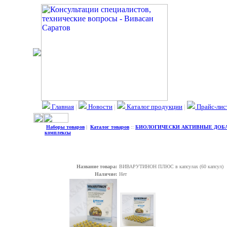
Главная
|
Новости
|
Каталог продукции
|
Прайс-лис
Наборы товаров
|
Каталог товаров
::
БИОЛОГИЧЕСКИ АКТИВНЫЕ ДОБ
комплексы
Название товара:
ВИВАРУТИНОН ПЛЮС в капсулах (60 капсул)
Наличие:
Нет