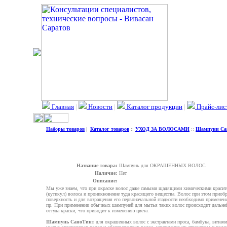
Главная
|
Новости
|
Каталог продукции
|
Прайс-лис
Наборы товаров
|
Каталог товаров
::
УХОД ЗА ВОЛОСАМИ
::
Шампуни Са
Название товара:
Шампунь для ОКРАШЕННЫХ ВОЛОС
Наличие:
Нет
Описание:
Мы уже знаем, что при окраске волос даже самыми щадящими химическими красит
(кутикул) волоса и проникновение туда красящего вещества. Волос при этом приоб
поверхность и для возращения его первоначальной гладкости необходимо применени
пр. При применении обычных шампуней для мытья таких волос происходит дальне
оттуда краски, что приводит к изменению цвета.
Шампунь СаноТинт
для окрашенных волос с экстрактами проса, бамбука, витами