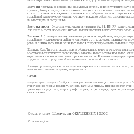
мытья окрашенных волос и обесцвеченных волос, улучшения их структуры и подде
Экстракт бамбука
из сердцевины бамбуковых стеблей, содержит укрепляющую во
кремнию, бамбук защищает и разглаживает чешуйчатый слой волос, насыщает волосы
структуру тонких, поврежденных и ломких волос, оберегает волосы от вредных в
воздействий косметических средств. Обладает вяжущим действием, замедляет появл
их блестящими и послушными.
Экстракт проса
- богат аминокислотами, витаминами (А, В1, В5, РР, пантотеновая 
Входящая в состав кремниевая кислота, которая восстанавливает структуру волос, 
Витамин Е
(токоферил ацетат) - оказывает увлажняющее действие, защищает окрас
воздействия ультрафиолета, действуя совместно с УФ-фильтрами, защищает от сво
ранок и снятию воспалений, защищает волосы от преждевременного появления сед
Шампунь СаноТинт для окрашенных и обесцвеченных волос не только не смывает кр
восстанавливает структуру поврежденных окраской и обесцвечиванием волос, защи
окрашивания и освежая цвет волос при каждом мытье. Шампунь стимулирует кров
упругость волос, придает им блеск и пышность, приятный запах малины.
Шампунь рекомендуется использовать для окрашенных и обесцвеченных волос, вол
коже головы, себорее, псориазе, нейродермите.
Состав:
экстракт проса, экстракт бамбука, токоферил ацетат, кокамид деа, кокамидопропил б
гуар гидрокси-пропил тримониум хлорид, каприлил гликоль, гидроксипропил гуар, 
тримониум хлорид, вода, лаурет сульфат натрия, натрия хлорид, парфюмерная отдуш
феноксиэтанол
Отзывы о товаре -
Шампунь для ОКРАШЕННЫХ ВОЛОС
:
Отзывов ещё нет.