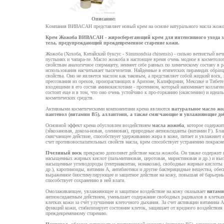
Описание:
Компания ВИВАСАН представляет новый крем на основе натурального масла жожо
Крем Жожоба ВИВАСАН - жиросберегающий крем для интенсивного ухода за
тела, предупреждающий преждевременное старение кожи.
Жожоба (Хохоба, Китайский буксус - Simmondsia chinensis) - сильно ветвистый ве
пустынях и чапара-ле. Масло жожоба в настоящее время очень модное в косметолог
свойствам аналогичное спермацету, неимеет себе равных по химическому составу в 
использования насчитывает тысячелетия. Найденные в египетских пирамидах образ
свойства. Оно не является маслом как таковым, а представляет собой жидкий воск
прессования из орехов, произрастающих в Аризоне, Калифорнии, Мексике и Тибет
входящими в его состав аминокислотами - протеином, который напоминает коллаген
состоит еще и в том, что оно очень устойчиво к про-горканию (окислению) и идеал
косметических средств.
Активными косметическими компонентами крема являются
натуральное масло жо
пантенол (витамин В5), аллантоин, а также смягчающие и увлажняющие до
Основной эффект крема обусловлен воздействием
масла жожоба
, которое содерж
(эйкозановая, докоза-новая, олеиновая), природные антиоксиданты (витамин F). Бл
смягчающее действие, способствует удерживанию жира в коже, питает и увлажняет е
счет противовоспалительных свойств масла, крем способствует устранению покрасн
Пчелиный воск
прекрасно дополняет действие масла жожоба. Он также содержит
насыщенных жирных кислот (пальмитиновая, церотовая, миристиновая и др.) и вы
насыщенные углеводороды (гентриаконтан, нонакозан), свободные жирные кислоты 
др.), каротиноиды, витамин А, антибиотики и другие бактерицидные вещества, обес
выраженное биостимулирующее и защитное действие на кожу, повышая её барьерны
способствует сохранению в ней влаги.
Омолаживающее, увлажняющее и защитное воздействие на кожу оказывает
витами
антиоксидантным действием, уменьшает содержание свободных радикалов в клетка
клетках кожи за счёт улучшения клеточного дыхания. За счет активации витамина
функций кожи, стабилизирует состояние клеток, защищает от вредного воздействия
преждевременному старению.