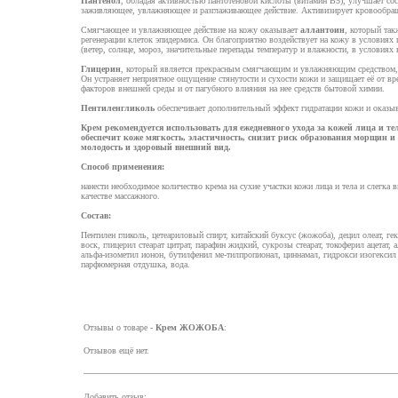
Пантенол
, обладая активностью пантотеновой кислоты (витамин В5), улучшает сос
заживляющее, увлажняющее и разглаживающее действие. Активизирует кровообра
Смягчающее и увлажняющее действие на кожу оказывает
аллантоин
, который так
регенерации клеток эпидермиса. Он благоприятно воздействует на кожу в условия
(ветер, солнце, мороз, значительные перепады температур и влажности, в условиях 
Глицерин
, который является прекрасным смягчающим и увлажняющим средством, 
Он устраняет неприятное ощущение стянутости и сухости кожи и защищает её от в
факторов внешней среды и от пагубного влияния на нее средств бытовой химии.
Пентиленгликоль
обеспечивает дополнительный эффект гидратации кожи и оказы
Крем рекомендуется использовать для ежедневного ухода за кожей лица и т
обеспечит коже мягкость, эластичность, снизит риск образования морщин и
молодость и здоровый внешний вид.
Способ применения:
нанести необходимое количество крема на сухие участки кожи лица и тела и слегка
качестве массажного.
Состав:
Пентилен гликоль, цетеариловый спирт, китайский буксус (жожоба), децил олеат, ге
воск, глицерил стеарат цитрат, парафин жидкий, сукрозы стеарат, токоферил ацетат, 
альфа-изометил ионон, бутилфенил ме-тилпропионал, циннамал, гидрокси изогексил 
парфюмерная отдушка, вода.
Отзывы о товаре -
Крем ЖОЖОБА
:
Отзывов ещё нет.
Добавить отзыв: