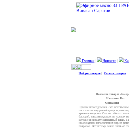
Главная
|
Новости
|
Ка
Наборы товаров
|
Каталог товаров
:
Название товара:
Део-к
Наличие:
Нет
Описание:
Процесс потоотделения - это естественн
постоянства внутренней среды организма
вредные вещества. Сам по себе пот лише
бактерий, паразитирующих на кожных по
которые и придают неприятный запах. Ба
несоблюдении гигиенических мер на фо
покровов. Вот почему важно знать об эт