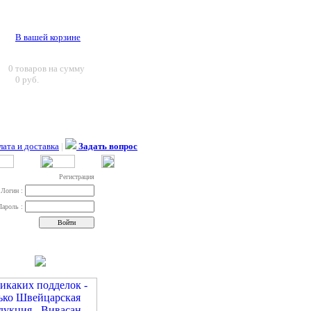
В вашей корзине
0
товаров на сумму
0 руб.
ата и доставка
|
Задать вопрос
Регистрация
Логин :
Пароль :