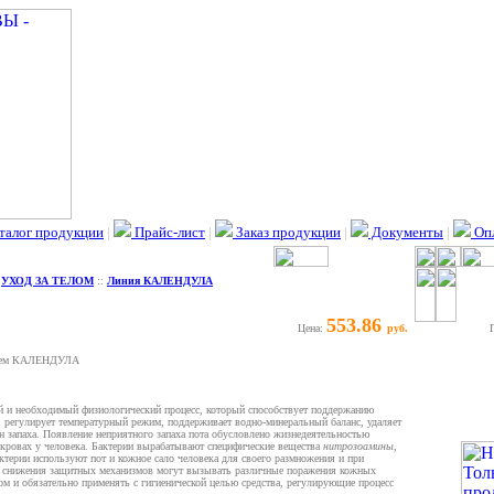
талог продукции
|
Прайс-лист
|
Заказ продукции
|
Документы
|
Опл
:
УХОД ЗА ТЕЛОМ
::
Линия КАЛЕНДУЛА
553.86
Цена:
руб.
рем КАЛЕНДУЛА
ый и необходимый физиологический процесс, который способствует поддержанию
, регулирует температурный режим, поддерживает водно-минеральный баланс, удаляет
н запаха. Появление неприятного запаха пота обусловлено жизнедеятельностью
кровах у человека. Бактерии вырабатывают специфические вещества
нитрозоамины
,
ктерии используют пот и кожное сало человека для своего размножения и при
не снижения защитных механизмов могут вызывать различные поражения кожных
ом и обязательно применять с гигиенической целью средства, регулирующие процесс