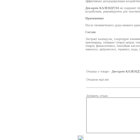
эффективное дезодорирующее воздействи
Део-крем КАЛЕНДУЛА
не содержит эт
воздействия, рекомендуется для чувстви
Применение:
После гигиенического душа немного кре
Состав:
Экстракт календулы, хлоргидрат алюмини
триглицерид, глицерил стеарат цитрат, г
стеарат, феноксиэтанол, бензойная кисло
линалоол, цитронеллол, гераниол, вода,
Отзывы о товаре -
Део-крем КАЛЕНД
Отзывов ещё нет.
Добавить отзыв: