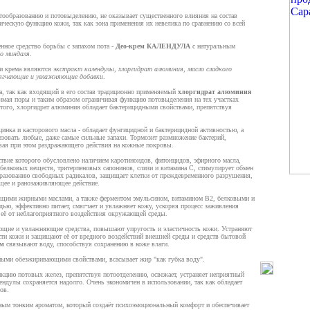
тообразованию и потовыделению, не оказывает существенного влияния на состав
ческую функцию кожи, так как зона применения их невелика по сравнению со всей
ное средство борьбы с запахом пота -
Део-крем КАЛЕНДУЛА
с натуральным
го миндаля
.
и крема являются
экстракт календулы, хлоргидрат алюминия, масло сладкого
смягчающие и увлажняющие добавки
.
а, так как входящий в его состав традиционно применяемый
хлоргидрат алюминия
имая поры и таким образом ограничивая функцию потовыделения на тех участках
 того, хлоргидрат алюминия обладает бактерицидными свойствами, препятствуя
цинка и касторового масла - обладает фунгицидной и бактерицидной активностью, а
изовать любые, даже самые сильные запахи. Тормозит размножение бактерий,
вая при этом раздражающего действия на кожные покровы.
ствие которого обусловлено наличием каротиноидов, фитонцидов, эфирного масла,
 белковых веществ, тритерпеновых сапонинов, слизи и витамина С, стимулирует обмен
образованию свободных радикалов, защищает клетки от преждевременного разрушения,
щее и ранозаживляющее действие.
щими жирными маслами, а также ферментом эмульсином, витамином В2, белковыми и
ью, эффективно питает, смягчает и увлажняет кожу, ускоряя процесс заживления
 её от неблагоприятного воздействия окружающей среды.
ющие и увлажняющие средства, повышают упругость и эластичность кожи. Устраняют
сти кожи и защищают её от вредного воздействий внешней среды и средств бытовой
ом
связывают воду, способствуя сохранению в коже влаги.
ными обезжиривающими свойствами, всасывает жир "как губка воду".
кцию потовых желез, препятствуя потоотделению, освежает, устраняет неприятный
ендулы сохраняется надолго. Очень экономичен в использовании, так как обладает
ов.
ным тонким ароматом, который создаёт психоэмоциональный комфорт и обеспечивает