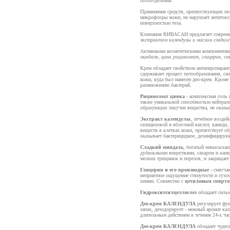
потоотделения.
Применение средств, препятствующих по
микрофлоры кожи, не нарушает антитокси
поверхностью тела.
Компания ВИВАСАН предлагает современ
экстрактом календулы и маслом сладко
Активными косметическими компонентам
миндаля, цинк рицинолеат, глицерин, 
Крем обладает свойством антиперспирант
сдерживает процесс потообразования, сж
кожи, куда был нанесен део-крем. Кроме
размножению бактерий.
Рицинолеат цинка
- комплексная соль 
также уникальной способностью нейтрал
образующих пахучие вещества, не оказы
Экстракт календулы
, лечебное воздей
салициловой и яблочной кислот, камеди,
веществ в клетках кожи, препятствует 
оказывает бактерицидное, дезинфицирую
Сладкий миндаль
, богатый невысыхаю
дубильными веществами, сахаром и камед
мелких трещинок и порезов, и защищает
Глицерин и его производные
- смягча
неприятное ощущение стянутости и сухо
химии. Совместно с
цетиловым спирт
Гидроксиэтилцеллюлоз
обладает силь
Део-крем КАЛЕНДУЛА
регулирует фун
запах, дезодорирует - нежный аромат кал
длительным действием в течение 24-х час
Део-крем КАЛЕНДУЛА
обладает чудес