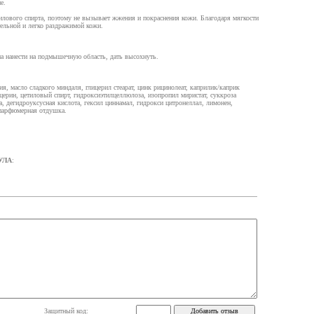
е.
илового спирта, поэтому не вызывает жжения и покраснения кожи. Благодаря мягкости
тельной и легко раздражимой кожи.
ма нанести на подмышечную область, дать высохнуть.
я, масло сладкого миндаля, глицерил стеарат, цинк рицинолеат, каприлик/каприк
лицерин, цетиловый спирт, гидроксиэтилцеллюлоза, изопропил миристат, суккроза
та, дегидроуксусная кислота, гексил циннамал, гидрокси цитронеллал, лимонен,
 парфюмерная отдушка.
УЛА
:
Защитный код: