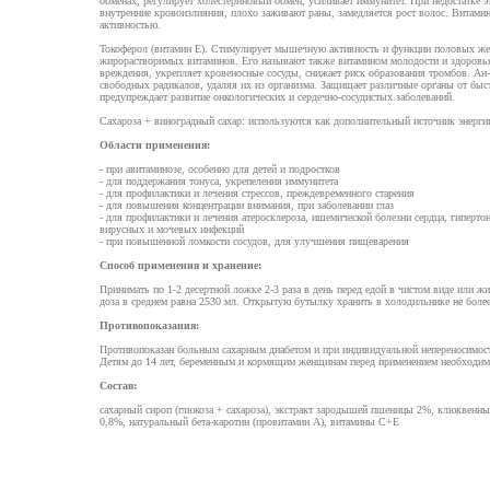
обменах, регулирует холестериновый обмен, усиливает иммунитет. При недостатке 
внутренние кровоизлияния, плохо заживают раны, замедляется рост волос. Витамин
активностью.
Токоферол (витамин Е). Стимулирует мышечную активность и функции половых жел
жирорастворимых витаминов. Его называют также витамином молодости и здоровья
вреждения, укрепляет кровеносные сосуды, снижает риск образования тромбов. Ан-
свободных радикалов, удаляя их из организма. Защищает различные органы от быст
предупреждает развитие онкологических и сердечно-сосудистых заболеваний.
Сахароза + виноградный сахар: используются как дополнительный источник энергии
Области применения:
- при авитаминозе, особенно для детей и подростков
- для поддержания тонуса, укрепеления иммунитета
- для профилактики и лечения стрессов, преждевременного старения
- для повышения концентрации внимания, при заболевании глаз
- для профилактики и лечения атеросклероза, ишемической болезни сердца, гиперто
вирусных и мочевых инфекций
- при повышенной ломкости сосудов, для улучшения пищеварения
Способ применения и хранение:
Принимать по 1-2 десертной ложке 2-3 раза в день перед едой в чистом виде или ж
доза в среднем равна 2530 мл. Открытую бутылку хранить в холодильнике не более
Противопоказания:
Противопоказан больным сахарным диабетом и при индивидуальной непереносимост
Детям до 14 лет, беременным и кормящим женщинам перед применением необходимо
Состав:
сахарный сироп (глюкоза + сахароза), экстракт зародышей пшеницы 2%, клюквенный
0,8%, натуральный бета-каротин (провитамин А), витамины С+Е