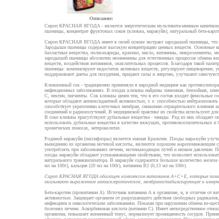
Описание:
Сироп КРАСНАЯ ЯГОДА - является энергетическим мультивита-минным напитком,
пшеницы, концентрат фруктовых соков (клюква, маракуйя), натуральный бета-каро
Сироп КРАСНАЯ ЯГОДА имеет в своей основе экстракт зародышей пшеницы, что о
Зародыши пшеницы содержат высокую концентрацию ценных веществ. Основные ко
балластные вещества, полисахариды, крахмал, масло, витамины, микроэлементы, м
зародышей пшеницы абсолютно незаменимы для естественных процессов обмена вещ
веществ, воздействия витаминов, окислительных процессов. Благодаря такой пали
пшеницы: компенсируют недостаток активных веществ, регулируют пищеварение, у
поддерживают диеты для похудения, придают силы и энергию, улучшают самочувст
Клюквенный сок - традиционно применяли в народной медицине как противолихора
инфекционных заболеваниях. В плодах клюквы найдены лимонная, бензойная, хинна
С, пектин, пигменты. Сок клюквы ценен тем, что в его состав входят фенольные 
которые обладают антиоксидантной активностью, т. е. способностью нейтрализоват
способствует укреплению клеточных мембран, снижению отрицательного влияния н
соединений и радиоизлучений. В медицинской практике их свойства используют для
В соке клюквы присутствуют дубильные вещества - таниды. Ряд из них обладает св
использовать дубильные вещества в качестве вяжущих, противовоспалительных и 
хронических поносах, энтероколитах.
Родиной маракуйи (пассифлоры) является южная Бразилия. Плоды мара-куйи улуч
выведению из организма мочевой кислоты, являются хорошим жаропонижающим ср
употреблять при заболеваниях печени, мочевыводящих путей и низком давлении. П
плоды маракуйи обладают успокаивающими свойствами, что позволяет использовать 
натурального транквилизатора. В маракуйе содержится большое количество железа (
мл на 100г), кальция (20 мл на 100г), витамина В2 (0,13 мл на 100г).
Сироп КРАСНАЯ ЯГОДА обогащен комплексом витаминов А+С+Е, которые поми
оказывают выраженное антисклеротическое, мембраностабилизирующее и иммун
Бета-каротин (провитамин А). Источник витамина А в организме, и, в отличие от в
активностью. Защищает организм от разрушающего действия свободных радикалов,
инфекциям и онкологическим заболеваниям. Показан при нарушении обмена ве-щест
болезнях печени. Аскорбиновая кислота (витамин С). Имеет непосредственное отн
организма, повышает жизненный тонус, нормализует проницаемость сосудов. Прини