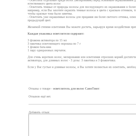
- Осветлить отдельные пряди волос (мелирование) перед основным окрашиванием 
естественного цвета волос
- Осветлить темные от природы волосы для последующего их окрашивания в более 
например, если Вы захотите окрасить темные волосы в цвета с красным оттенком, то
чтобы красные тона были заметны.
- Осветлить уже окрашенные волосы для придания им более светлого оттенка, осв
предыдущий цвет.
Желаемой степени осветления Вы можете достичь, варьируя время воздействия преп
Каждая упаковка осветлителя содержит:
3 флакона активатора по 15 мл
3 пакетика осветляющего порошка по 7 г
1 флакон бальзама
1 пару одноразовых перчаток.
Для очень коротких волос, мелирования или осветления отросших корней достаточно
активатора, для длинных волос - 3 дозы: 3 пакетика и 3 флакончика.
Если у Вас густые и длинные волосы, и Вы хотите полностью их осветлить, необхо
Отзывы о товаре -
осветлитель для волос СаноТинт
:
Отзывов ещё нет.
Добавить отзыв: