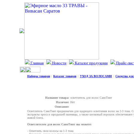
Главная
|
Новости
|
Каталог продукции
|
Прайс-лис
Наборы товаров
|
Каталог товаров
::
УХОД ЗА ВОЛОСАМИ
::
Средства для
Название товара:
осветлитель для волос СаноТинт
Наличие:
Нет
Описание:
Осветлитель СаноТинт предназначен для щадящего осветления волос на 2-3 тона.
экстракты проса и зародышей пшеницы, а также шелковый порошок обеспечивают у
живой блеск.
Осветлителем для волос СаноТинт вы можете:
- Осветлить свои волосы на 1-3 тона