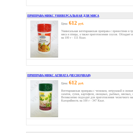
ПРИПРАВА-МИКС УНИВЕРСАЛЬНАЯ ДЛЯ МЯСА
612
Цена:
руб.
Унивесальная вегетарианская приправа с пряностями и т
мяса и птицы, а также приготовления соусов. Обладает
на 100 г - 151 Ккал.
ПРИПРАВА-МИКС АГЛИАТА (ЧЕСНОЧНАЯ)
612
Цена:
руб.
Вегетарианская приправа с чесноком, петрушкой и свеж
салатов, супов, картофеля, овощных, рыбных, мясных,
Великолепно подходит для приготовления чесночного мас
Калорийность на 100 г - 347 Ккал.