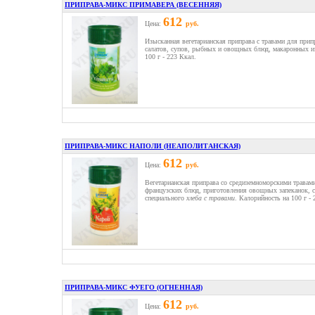
ПРИПРАВА-МИКС ПРИМАВЕРА (ВЕСЕННЯЯ)
612
Цена:
руб.
Изысканная вегетарианская приправа с травами для прип
салатов, супов, рыбных и овощных блюд, макаронных и
100 г - 223 Ккал.
ПРИПРАВА-МИКС НАПОЛИ (НЕАПОЛИТАНСКАЯ)
612
Цена:
руб.
Вегетарианская приправа со средиземноморскими травам
французских блюд, приготовления овощных запеканок, 
специального
хлеба с травами
. Калорийность на 100 г - 
ПРИПРАВА-МИКС ФУЕГО (ОГНЕННАЯ)
612
Цена:
руб.