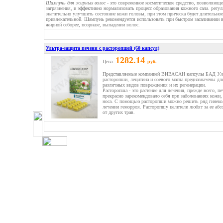
Шампунь для жирных волос
- это современное косметическое средство, позволяющ
загрязнения, и эффективно нормализовать процесс образования кожного сала. рег
значительно улучшить состояние кожи головы, при этом прическа будет длительно
привлекательной. Шампунь рекомендуется использовать при быстром засаливании 
жирной себорее, псориазе, выпадении волос.
Ультра-защита печени с расторопшей (60 капсул)
1282.14
Цена:
руб.
Представляемые компанией ВИВАСАН капсулы БАД
Ул
расторопши, лецитина и соевого масла предназначены дл
различных видов повреждения и их регенерации.
Расторопша - это растение для лечения, прежде всего, п
прекрасно зарекомендовало себя при заболеваниях кожи, 
носа. С помощью расторопши можно решить ряд гинекол
лечении геморроя. Расторопшу целители любят за ее абс
от других трав.