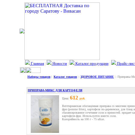
Главная
|
Новости
|
Каталог продукции
|
Прайс-лис
Наборы товаров
|
Каталог товаров
::
ЗДОРОВОЕ ПИТАНИЕ
:: Приправы-М
ПРИПРАВА-МИКС ДЛЯ КАРТОФЕЛЯ
612
Цена:
руб.
Вегетарианская обогащенная приправа со многими пряно
фри (pomme frites), картофеля по-деревенски, для блюд
сбалансированное сочетание соли и пряностей. придает
картофеля-фри. Используется вместо соли.
Калорийность на 100 г - 75 кКал.