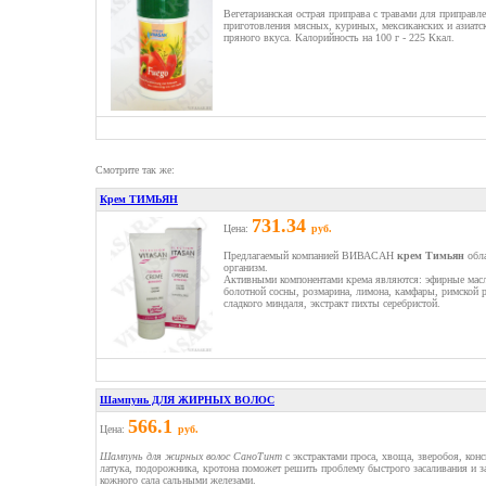
Вегетарианская острая приправа с травами для приправл
приготовления мясных, куриных, мексиканских и азиатс
пряного вкуса. Калорийность на 100 г - 225 Ккал.
Смотрите так же:
Крем ТИМЬЯН
731.34
Цена:
руб.
Предлагаемый компанией ВИВАСАН
крем Тимьян
обла
организм.
Активными компонентами крема являются: эфирные масла
болотной сосны, розмарина, лимона, камфары, римской 
сладкого миндаля, экстракт пихты серебристой.
Шампунь ДЛЯ ЖИРНЫХ ВОЛОС
566.1
Цена:
руб.
Шампунь для жирных волос СаноТинт
с экстрактами проса, хвоща, зверобоя, конс
латука, подорожника, кротона поможет решить проблему быстрого засаливания и з
кожного сала сальными железами.