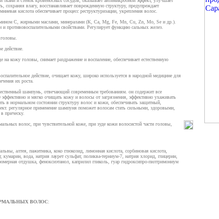
 ткани и стенок кровеносных сосудов, оказывает антимикробной эффект, улучшает
ть, сохраняя влагу, восстанавливает поврежденную структуру, предупреждает
мниевая кислота обеспечивает процесс реструктуризации, укрепления волос.
амином С, жирными маслами, минералами (К, Са, Mg, Fe, Mn, Cu, Zn, Mo, Se и др.).
и противовоспалительными свойствами. Регулирует функцию сальных желез.
 головы.
е действие.
е на кожу головы, снимает раздражение и воспаление, обеспечивает естественную
оспалительное действие, очищает кожу, широко используется в народной медицине для
чения их роста.
чественный шампунь, отвечающий современным требованиям. он содержит все
эффективно и мягко очищать кожу и волосы от загрязнения, эффективно ухаживать
ть в нормальном состоянии структуру волос и кожи, обеспечивать защитный,
т. регулярное применение шампуня поможет волосам стать сильными, здоровыми,
 в прическу.
альных волос, при чувствительной коже, при зуде кожи волосистой части головы,
альвы, алтея, пажитника, коко глюкозид, лимонная кислота, сорбиновая кислота,
, кумарин, вода, натрия лаурет сульфат, поликва-терниум-7, натрия хлорид, глицерин,
фюмерная отдушка, феноксиэтанол, каприлил гликоль, гуар гидроксипро-пилтримониум
ОРМАЛЬНЫХ ВОЛОС
: