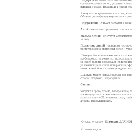
Поддерживает метаболизм соединительной
состояние кожи и волос, устраняет сухос
выпадение волос. Входящая в состав кре
Хвощ
- богат кремниевой кислотой, вит
Обладает дезинфицирующими, вяжущими 
Подорожник
- снимает воспаление кожи
Алтей
- оказывает противовоспалительно
Мальва лесная
- действует успокаивающ
защиту.
Пажитник сенной
- оказывает противов
предотвращения выпадения волос и увели
Шампунь для нормальных волос
- это ка
необходимые ингредиенты, позволяющие 
за кожей головы и волосами, поддержива
увлажняющий и кондиционирующий эффек
иметь живой блеск и легко укладываться
Шампунь может использоваться для норм
себорее, псориазе, нейродермите.
Состав:
экстракты проса, хвоща, подорожника, м
кокамидопропил бетаин, бензил салицилат
поликватерниум-22, глицерил олеат, пар
хлорид, пропиленгликоль
Отзывы о товаре -
Шампунь ДЛЯ Н
Отзывов ещё нет.