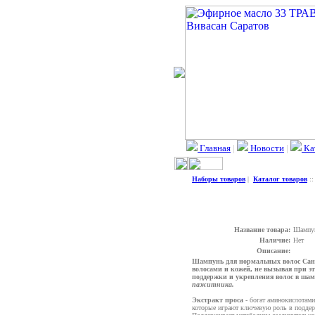
Главная
|
Новости
|
Ка
Наборы товаров
|
Каталог товаров
:
Название товара:
Шамп
Наличие:
Нет
Описание:
Шампунь для нормальных волос Сано
волосами и кожей, не вызывая при э
поддержки и укрепления волос в ш
пажитника.
Экстракт проса
- богат аминокислотами,
которые играют ключевую роль в подде