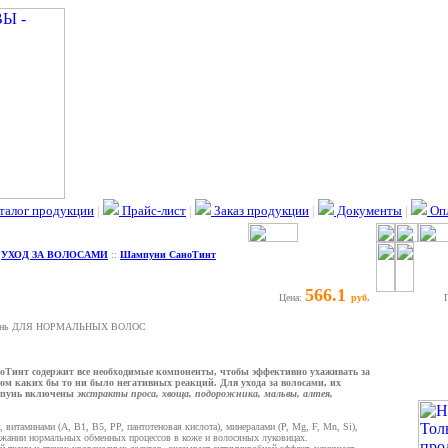
талог продукции
|
Прайс-лист
|
Заказ продукции
|
Документы
|
Опл
:
УХОД ЗА ВОЛОСАМИ
::
Шампуни СаноТинт
566.1
Цена:
руб.
унь ДЛЯ НОРМАЛЬНЫХ ВОЛОС
Тинт содержит все необходимые компоненты, чтобы эффективно ухаживать за
том каких бы то ни было негативных реакций. Для ухода за волосами, их
ампунь включены
экстракты проса, хвоща, подорожника, мальвы, алтея,
 витаминами (А, В1, В5, РР, пантотеновая кислота), минералами (Р, Mg, F, Mn, Si),
ржании нормальных обменных процессов в коже и волосяных луковицах.