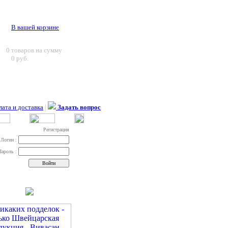
В вашей корзине
0
товаров на сумму
0 руб.
ата и доставка
|
Задать вопрос
Регистрация
Логин :
Пароль :