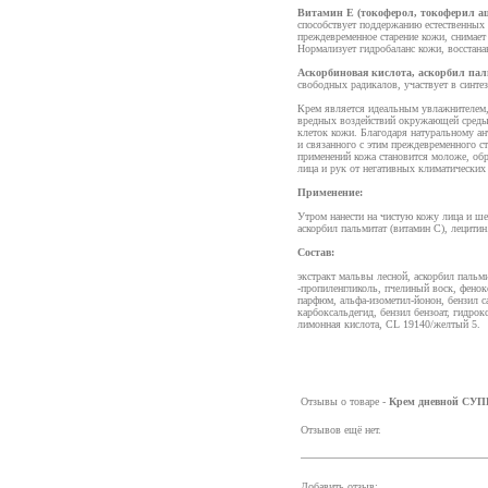
Витамин Е (токоферол, токоферил ац
способствует поддержанию естественных
преждевременное старение кожи, снимает
Нормализует гидробаланс кожи, восстанав
Аскорбиновая кислота, аскорбил пал
свободных радикалов, участвует в синтез
Крем является идеальным увлажнителем,
вредных воздействий окружающей среды.
клеток кожи. Благодаря натуральному ан
и связанного с этим преждевременного 
применений кожа становится моложе, обр
лица и рук от негативных климатических 
Применение:
Утром нанести на чистую кожу лица и ше
аскорбил пальмитат (витамин С), лецитин
Состав:
экстракт мальвы лесной, аскорбил пальми
-пропиленгликоль, пчелиный воск, фенок
парфюм, альфа-изометил-йонон, бензил с
карбоксальдегид, бензил бензоат, гидрокс
лимонная кислота, CL 19140/желтый 5.
Отзывы о товаре -
Крем дневной СУП
Отзывов ещё нет.
Добавить отзыв: