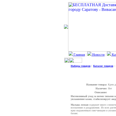
Главная
|
Новости
|
Ка
Наборы товаров
|
Каталог товаров
:
Название товара:
Крем д
Наличие:
Нет
Описание:
Интенсивный уход за всеми типами к
увлажнение кожи, стабилизирует жидк
Мальва лесная
содержит много слизисты
воспаления и раздражения. Из всех расте
ярко выраженным смягчающим и увлажня
баланс.