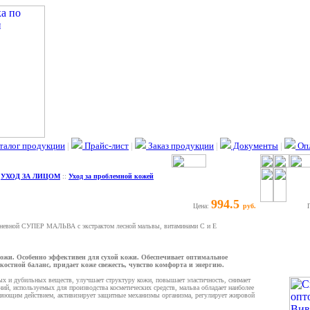
талог продукции
|
Прайс-лист
|
Заказ продукции
|
Документы
|
Опл
:
УХОД ЗА ЛИЦОМ
::
Уход за проблемной кожей
994.5
Цена:
руб.
невной СУПЕР МАЛЬВА с экстрактом лесной мальвы, витаминами С и Е
ожи. Особенно эффективен для сухой кожи. Обеспечивает оптимальное
остной баланс, придает коже свежесть, чувство комфорта и энергию.
х и дубильных веществ, улучшает структуру кожи, повышает эластичность, снимает
ний, используемых для производства косметических средств, мальва обладает наиболее
ющим действием, активизирует защитные механизмы организма, регулирует жировой