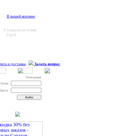
В вашей корзине
0
товаров на сумму
0 руб.
ата и доставка
|
Задать вопрос
Регистрация
Логин :
Пароль :