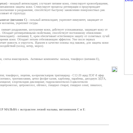
етат)
- мощный антиоксидант, улучшает питание кожи, стимулирует кровообращение,
 механизмов защиты кожи. Стимулирует процессы регенерации и предупреждает
 воспаление и раздражение, способствует быстрому заживлению поверхностных ран.
ливает её структуру.
ьмитат (витамин С)
- сильный антиоксидант, укрепляет иммунитет, защищает от
е коллагена, укрепляет сосуды.
 снимает раздражение, шелушение кожи, действует успокаивающе, защищает кожу от
 Обладает регенеративными свойствами, способствует постоянному обновлению
тиоксиданту - витамину Е, крем обеспечивает естественную защиту от солнечных лучей
старения кожи. Обладает легким отбеливающим эффектом. Уже после первых
етает живость и упругость. Идеален в качестве основы под макияж, для защиты кожи
воздействий (холод, ветер, мороз).
и, слегка вмассировать. Активные компоненты: мальва, токоферол (витамин E),
.
тат, токоферол, лецитин, ка-прилик/каприк триглицерид - С12-20 ацид ПЭГ-8 эфир
сиэтанол, триэтаноламин, цетил фосфат калия, карбомер, парабены, дисодиум ЭДТА,
алицилат, хлоргексидин диклюконат, гидроксиизогексил-3-циклогексен
ицитронеллал, цитронеллол, ойгенол, глицерил стеарат, глицерил олеат, линалоол,
ЕР МАЛЬВА с экстрактом лесной мальвы, витаминами С и Е
: