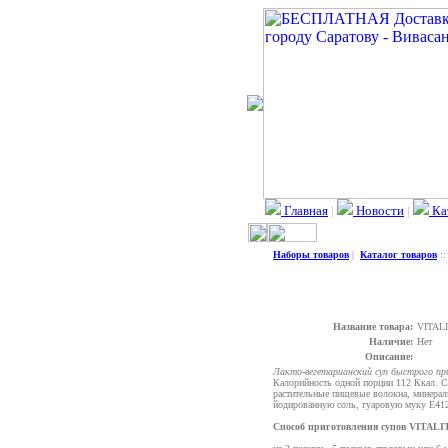
Главная
|
Новости
|
Ка
Наборы товаров
|
Каталог товаров
:
Название товара:
VITAL
Наличие:
Нет
Описание:
Лакто-вегетарианский суп быстрого пр
Калорийность одной порции 112 Ккал. С
растительные пищевые волокна, минерал
йодированную соль, гуаровую муку E412,
Способ приготовления супов VITALI