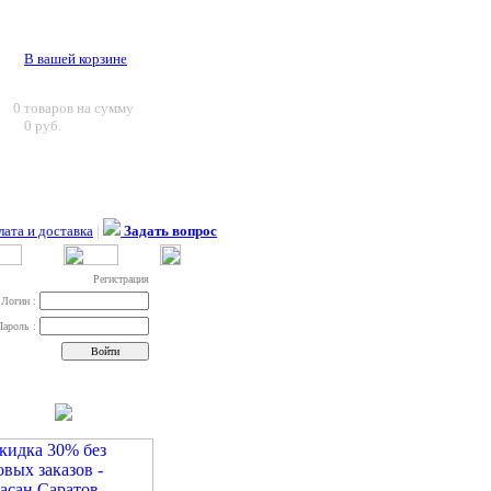
В вашей корзине
0
товаров на сумму
0 руб.
ата и доставка
|
Задать вопрос
Регистрация
Логин :
Пароль :