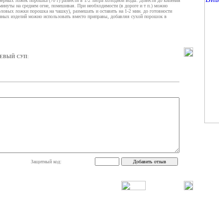
мерных ложек порошка (70 г) развести в 1/2 литра холодной воды. Довести до кипения
инуты на среднем огне, помешивая. При необходимости (в дороге и т п.) можно
оловых ложки порошка на чашку), размешать и оставить на 1-2 мин. до готовности
ронных изделий можно использовать вместо приправы, добавляя сухой порошок в
ЖЕВЫЙ СУП
:
Защитный код: