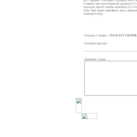
на 2 порции - 5-полных столовых или 6 
и варить при полуоткрытой крышке 2-3 м
порошок просто залить кипятком (2-3 ст
супа. При варке картофеля, риса, мака
кипящую воду.
Отзывы о товаре -
VITALITY СПАР
Отзывов ещё нет.
Добавить отзыв: