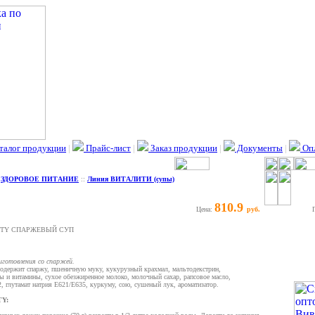
талог продукции
|
Прайс-лист
|
Заказ продукции
|
Документы
|
Опл
:
ЗДОРОВОЕ ПИТАНИЕ
::
Линия ВИТАЛИТИ (супы)
810.9
Цена:
руб.
ITY СПАРЖЕВЫЙ СУП
иготовления со спаржей.
одержит спаржу, пшеничную муку, кукурузный крахмал, мальтодекстрин,
ы и витамины, сухое обезжиренное молоко, молочный сахар, рапсовое масло,
 глутамат натрия E621/E635, куркуму, сою, сушеный лук, ароматизатор.
TY: