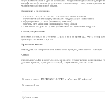
свертываемости крови и уровня холестерина. Хондроитин поддерживает функцию им
специфических ферментов, разрушающих соединительную ткань, и поддерживает эла
ткани и стенок кровеносных сосудов.
Показания к применению:
- остеоартроз степени, остеопороз, остеохондроз, пародонтопатия
- плечелопаточный периартрит, спондиллез, хондромаляция надколенника
- деформирование суставов (подвывихи, анкилозы)
- переломы (для ускорения образования костной мозоли)
- повышенная нагрузка на суставы (избыточный вес, физические нагрузки)
Способ употребления:
принимать взрослым по 1 таблетке 1-3 раза в день во время еды. Курс 1 месяц. Пе
проконсультироваться с врачом.
Противопоказания:
индивидуальная непереносимость компонентов продукта, беременность, лактация.
Состав:
глюкозамин сульфат-дикалиумхлорид, хондроитин сульфат натрия, длинноцепные 
двуокись кремния, кроскармелоза-натрий, стеарат магния, шеллак, тальк.
Отзывы о товаре -
ГЛЮКОХОН ФОРТЕ в таблетках (60 таблеток)
:
Отзывов ещё нет.
Добавить отзыв: