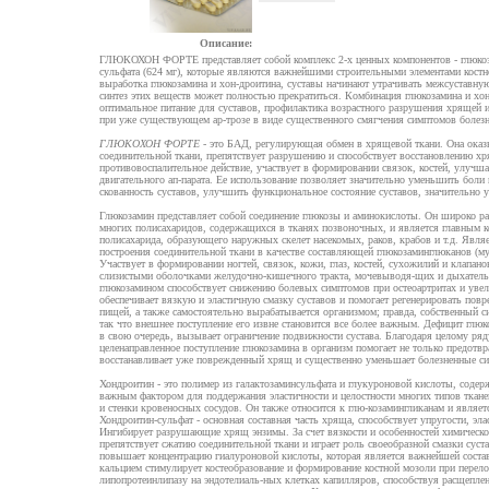
Описание:
ГЛЮКОХОН ФОРТЕ представляет собой комплекс 2-х ценных компонентов - глюкоза
сульфата (624 мг), которые являются важнейшими строительными элементами костно
выработка глюкозамина и хон-дроитина, суставы начинают утрачивать межсуставну
синтез этих веществ может полностью прекратиться. Комбинация глюкозамина и хон
оптимальное питание для суставов, профилактика возрастного разрушения хрящей 
при уже существующем ар-трозе в виде существенного смягчения симптомов болезн
ГЛЮКОХОН ФОРТЕ
- это БАД, регулирующая обмен в хрящевой ткани. Она оказ
соединительной ткани, препятствует разрушению и способствует восстановлению хр
противовоспалительное действие, участвует в формировании связок, костей, улучш
двигательного ап-парата. Ее использование позволяет значительно уменьшить боли
скованность суставов, улучшить функциональное состояние суставов, значительно 
Глюкозамин представляет собой соединение глюкозы и аминокислоты. Он широко рас
многих полисахаридов, содержащихся в тканях позвоночных, и является главным к
полисахарида, образующего наружных скелет насекомых, раков, крабов и т.д. Явл
построения соединительной ткани в качестве составляющей глюкозаминглюканов (му
Участвует в формировании ногтей, связок, кожи, глаз, костей, сухожилий и клапано
слизистыми оболочками желудочно-кишечного тракта, мочевыводя-щих и дыхатель
глюкозамином способствует снижению болевых симптомов при остеоартритах и уве
обеспечивает вязкую и эластичную смазку суставов и помогает регенерировать пов
пищей, а также самостоятельно вырабатывается организмом; правда, собственный си
так что внешнее поступление его извне становится все более важным. Дефицит глю
в свою очередь, вызывает ограничение подвижности сустава. Благодаря целому ряд
целенаправленное поступление глюкозамина в организм помогает не только предотв
восстанавливает уже поврежденный хрящ и существенно уменьшает болезненные с
Хондроитин - это полимер из галактозаминсульфата и глукуроновой кислоты, соде
важным фактором для поддержания эластичности и целостности многих типов ткане
и стенки кровеносных сосудов. Он также относится к глю-козамингликанам и явля
Хондроитин-сульфат - основная составная часть хряща, способствует упругости, эл
Ингибирует разрушающие хрящ энзимы. За счет вязкости и особенностей химическ
препятствует сжатию соединительной ткани и играет роль своеобразной смазки сус
повышает концентрацию гиалуроновой кислоты, которая является важнейшей соста
кальцием стимулирует костеобразование и формирование костной мозоли при перел
липопротеинлипазу на эндотелиаль-ных клетках капилляров, способствуя расщепл