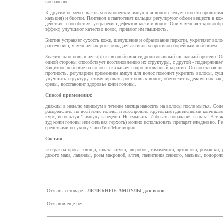
воспаление.
К другим не менее важным компонентам ампул для волос следует отнести провитами
кальция) и биотин. Пантенол и пантотенат кальция регулируют обмен веществ в ко
действие, способствуя устранению дефектов кожи и волос. Они улучшают кровооб
эффект, улучшают качество волос, придают им пышность.
Биотин устраняет сухость кожи, шелушение и образование перхоти, укрепляет воло
рассечению, улучшает их рост, обладает активным противосеборейным действием.
Значительно повышает эффект воздействия гидролизованный шелковый протеин. Он
одной стороны способствует восстановлению их структуры, с другой - поддерживает
Защитное действие на волосы оказывает гидролизованный кератин. Он восстанавлив
прочность. регулярное применение ампул для волос поможет укрепить волосы, су
улучшить структуру, стимулировать рост новых волос, обеспечит надежную их за
среды, восстановит здоровье кожи головы.
Способ применения:
дважды в неделю минимум в течение месяца наносить на волосы после мытья. Сод
распределить по всей коже головы и массировать круговыми движениями кончикам
курс, используя 1 ампулу в неделю. Не смывать! Избегать попадания в глаза! В тя
зуд кожи головы или сильная перхоть) можно использовать препарат ежедневно. Ре
средствами по уходу СаноТинт/Миглиорин.
Состав:
экстракты проса, хвоща, салата-латука, зверобоя, гамамелиса, артишока, ромашки, 
дикого мака, лаванды, розы махровой, алтея, пажитника сенного, мальвы, подорож
Отзывы о товаре -
ЛЕЧЕБНЫЕ АМПУЛЫ для волос
:
Отзывов ещё нет.