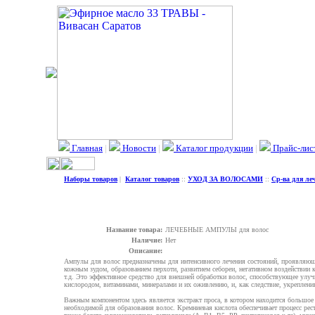
Главная
|
Новости
|
Каталог продукции
|
Прайс-лис
Наборы товаров
|
Каталог товаров
::
УХОД ЗА ВОЛОСАМИ
::
Ср-ва для ле
Название товара:
ЛЕЧЕБНЫЕ АМПУЛЫ для волос
Наличие:
Нет
Описание:
Ампулы для волос предназначены для интенсивного лечения состояний, проявляю
кожным зудом, образованием перхоти, развитием себореи, негативном воздействии
т.д. Это эффективное средство для внешней обработки волос, способствующее ул
кислородом, витаминами, минералами и их оживлению, и, как следствие, укреплени
Важным компонентом здесь является экстракт проса, в котором находится большое
необходимой для образования волос. Кремниевая кислота обеспечивает процесс рес