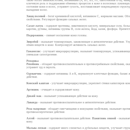
также богато аминокислотами, витаминами (А, В1, В5, РР, пантотеновая к-та), мине
ключевую роль в поддержании обменных процессов в коже и волосяных луковицах
состояние кожи и волос, устраняет сухость, восстанавливает поврежденную структур
выпадение волос.
Хвощ полевой
- богат кремниевой кислотой, витамином С, жирными маслами. Об
свойствами. Регулирует функцию сальных желез.
Салат-латук
- содержит протеины, никотиновую кислоту, минеральные соли, боль
каротин, рутины, витамины группы В, соли железа, йода, калия, фосфора. Препятс
Подорожник
- снимает воспаление кожи головы.
Зверобой
- оказывает тонизирующее, заживляющее и антисептическое действие. У
обмен веществ в коже. Контролирует активность сальных желез.
Гамамелис
- улучшает микроциркуляцию, оказывает тонизирующее, успокаивающее
уменьшая салоотделение.
Ромашка
Репейник
- обладает противовоспалительным и противогрибковым свойствами, оказ
устраняет зуд и перхоть.
Одуванчик
- содержит витамины А и К, нормализует клеточные функции, баланс ж
действие.
Конский каштан
- улучшает микроциркуляцию, укрепляет стенки капилляров кожи
Артишок
- очищает и оздоравливает кожу.
Дикий мак
- оказывает успокаивающее действие на кожу.
Лаванда
- оказывает противовоспалительное и антисептическое действие.
Роза махровая
- обладает смягчающими и вяжущими свойствами, оказывает проти
противоаллергическое действие.
Алтей
- оказывает противовоспалительное действие.
Пажитник сенной
- оказывае
кожу.
Мальва лесная
- содержит много слизистых и дубильных веществ, улучшает струк